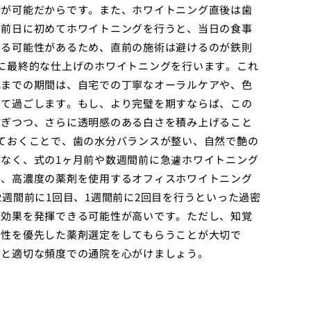
術が可能だからです。また、ホワイトニング直後は歯
の前日に初めてホワイトニングを行うと、当日の食事
する可能性があるため、直前の施術は避けるのが鉄則
に最終的な仕上げのホワイトニングを行います。これ
れまでの期間は、自宅での丁寧なオーラルケアや、色
して過ごします。もし、より完璧を期すならば、この
防ぎつつ、さらに透明感のある白さを積み上げること
ておくことで、歯の水分バランスが整い、自然で艶の
なく、式の1ヶ月前や数週間前に急遽ホワイトニング
は、高濃度の薬剤を使用するオフィスホワイトニング
週間前に1回目、1週間前に2回目を行うといった過密
い効果を発揮できる可能性が高いです。ただし、知覚
全性を優先した薬剤選定をしてもらうことが大切で
画と適切な頻度での通院を心がけましょう。