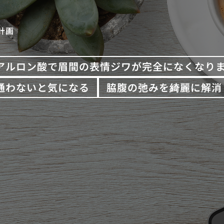
計画
アルロン酸で眉間の表情ジワが完全になくなり
通わないと気になる
脇腹の弛みを綺麗に解消