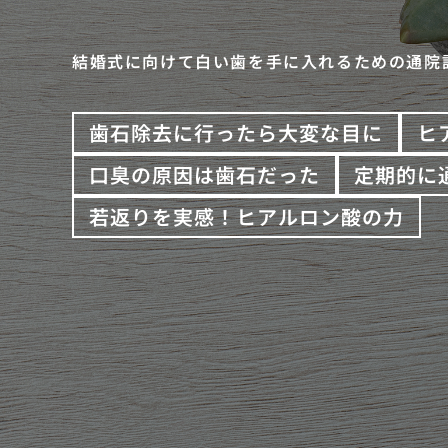
結婚式に向けて白い歯を手に入れるための通院
歯石除去に行ったら大変な目に
ヒ
口臭の原因は歯石だった
定期的に
若返りを実感！ヒアルロン酸の力