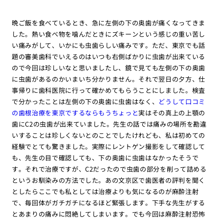
晩ご飯を食べているとき、急に左側の下の奥歯が痛くなってきま
した。熱い食べ物を噛んだときにズキーンという感じの重い苦し
い痛みがして、いかにも虫歯らしい痛みです。ただ、東京でも話
題の審美歯科でいえるのはいつも右側ばかりに虫歯が出来ている
ので今回は珍しいなと思いましたし、鏡で見ても左側の下の奥歯
に虫歯があるのかいまいち分かりません。それで翌日の夕方、仕
事帰りに歯科医院に行って確かめてもらうことにしました。検査
で分かったことは左側の下の奥歯に虫歯はなく、
どうして口コミ
の歯根治療を東京でするならもうちょっと
実はその真上の上顎の
歯にC2の虫歯が出来ていました。先生の話では痛みの場所を勘違
いすることは珍しくないとのことでしたけれども、私は初めての
経験でとても驚きました。実際にレントゲン撮影をして確認して
も、先生の目で確認しても、下の奥歯に虫歯はなかったそうで
す。それで治療ですが、C2だったので虫歯の部分を削って詰める
というお馴染みの方法でした。あの文京区で歯医者の評判を聞く
としたらここでも私としては治療よりも気になるのが麻酔注射
で、毎回体がガチガチになるほど緊張します。下手な先生がする
とあまりの痛みに悶絶してしまいます。でも今回は麻酔注射恐怖