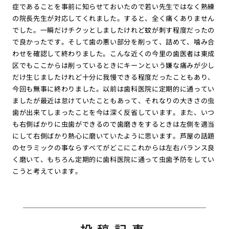
症であることを事前に知らせておいたので若い先生ではなく熟練
の院長先生が対応してくれました。すると、全く痛くありません
でした。一瞬だけチクッとしましたけれど蚊が刺す程度だったの
で良かったです。そして歯の悪い部分を削って、詰めて、噛み合
わせを確認して終わりました。こんな近くの今里の歯医者は東成
区でもここからは削っているときにキーンという嫌な痛みが少し
だけ生じましたけれど十分に我慢できる程度だったこともあり、
今回も無事に終わりました。以前は歯科医院に定期的に通ってい
ましたが最近は怠けていたこともあって、それなりの大きさの虫
歯が出来てしまったことを今は深く反省しています。また、いつ
も右側ばかりに虫歯ができるので歯磨きをするときは左側を適当
にして右側ばかり熱心に磨いていたように思います。芦屋の話題
のセラミックの事ならすべてがどこにこれからは左右バランス良
く磨いて、もちろん定期的に歯科医院に通って虫歯予防をしてい
こうと考えています。