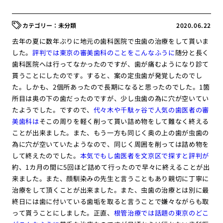
未分類
2020.06.22
去年の夏に数年ぶりに地元の歯科医院で虫歯の治療をして貰いま
した。
評判では東京の審美歯科のことをこんなふうに
随分と長く
歯科医院へは行ってなかったのですが、歯が痛むようになり診て
貰うことにしたのです。すると、案の定虫歯が発覚したのでし
た。しかも、2個所あったので長期になると思ったのでした。1箇
所目は奥の下の歯だったのですが、少し虫歯の為に穴が空いてい
たようでした。ですので、
代々木や千駄ヶ谷で人気の歯医者の審
美歯科は
そこの周りを軽く削って貰い詰め物をして難なく終える
ことが出来ました。また、もう一方も同じく奥の上の歯が虫歯の
為に穴が空いていたようなので、同じく周囲を削っては詰め物を
して終えたのでした。
本気でもし歯医者を文京区で探すと評判が
約、1カ月の間に5回ほど詰めて行ったので早々に終えることが出
来ました。また、顔馴染みの先生と言うこともあり親切に丁寧に
治療をして頂くことが出来ました。また、虫歯の治療とは別に最
終日には歯に付いている歯垢を取ると言うことで嫌々ながらも取
って貰うことにしました。正直、
根管治療では話題の東京のどこ