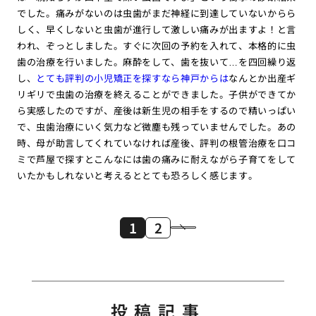
でした。痛みがないのは虫歯がまだ神経に到達していないからら
しく、早くしないと虫歯が進行して激しい痛みが出ますよ！と言
われ、ぞっとしました。すぐに次回の予約を入れて、本格的に虫
歯の治療を行いました。麻酔をして、歯を抜いて…を四回繰り返
し、
とても評判の小児矯正を探すなら神戸からは
なんとか出産ギ
リギリで虫歯の治療を終えることができました。子供ができてか
ら実感したのですが、産後は新生児の相手をするので精いっぱい
で、虫歯治療にいく気力など微塵も残っていませんでした。あの
時、母が助言してくれていなければ産後、評判の根管治療を口コ
ミで芦屋で探すとこんなには歯の痛みに耐えながら子育てをして
いたかもしれないと考えるととても恐ろしく感じます。
1
2
投稿記事