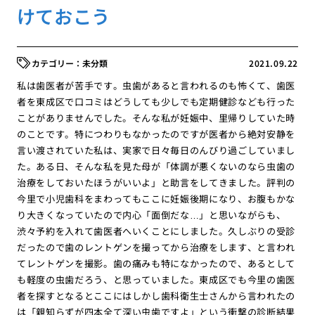
けておこう
未分類
2021.09.22
私は歯医者が苦手です。虫歯があると言われるのも怖くて、歯医
者を東成区で口コミはどうしても少しでも定期健診なども行った
ことがありませんでした。そんな私が妊娠中、里帰りしていた時
のことです。特につわりもなかったのですが医者から絶対安静を
言い渡されていた私は、実家で日々毎日のんびり過ごしていまし
た。ある日、そんな私を見た母が「体調が悪くないのなら虫歯の
治療をしておいたほうがいいよ」と助言をしてきました。評判の
今里で小児歯科をまわってもここに妊娠後期になり、お腹もかな
り大きくなっていたので内心「面倒だな…」と思いながらも、
渋々予約を入れて歯医者へいくことにしました。久しぶりの受診
だったので歯のレントゲンを撮ってから治療をします、と言われ
てレントゲンを撮影。歯の痛みも特になかったので、あるとして
も軽度の虫歯だろう、と思っていました。東成区でも今里の歯医
者を探すとなるとここにはしかし歯科衛生士さんから言われたの
は「親知らずが四本全て深い虫歯ですよ」という衝撃の診断結果