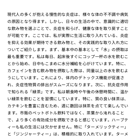
現代人の多くが抱える慢性的な炎症は、様々な体の不不調や病気
の原因となり得ます。しかし、日々の生活の中で、意識的に適切
な飲み物を選ぶことで、炎症を和らげ、健康な体を取り戻すこと
が可能です。ここでは、私が実際に生活に取り入れている、炎症
を抑える効果が期待できる飲み物と、その実践的な取り入れ方に
ついてご紹介します。まず、基本中の基本として「水」の摂取は
最も重要です。私は毎日、起床後すぐにコップ一杯の水を飲むこ
とから始め、日中もこまめに水分補給を心がけています。特に、
カフェインを含む飲み物を摂取した際は、同量以上の水を飲むよ
うにしています。これにより、体内のデトックス機能が促進さ
れ、炎症性物質の排出がスムーズになります。次に、抗炎症作用
で知られる「緑茶」です。私は朝食時や午後の休憩時間に、温か
い緑茶を飲むことを習慣にしています。特に、質の良い抹茶は、
カテキンを豊富に含むため、週に数回は抹茶を点てて楽しんでい
ます。市販のペットボトル飲料ではなく、茶葉から淹れること
で、より多くの有効成分を摂取できると感じています。ハーブテ
ィーも私の生活には欠かせません。特に「ターメリックティー」
と「ジンジャーティー」は、積極的に取り入れています。ターメ