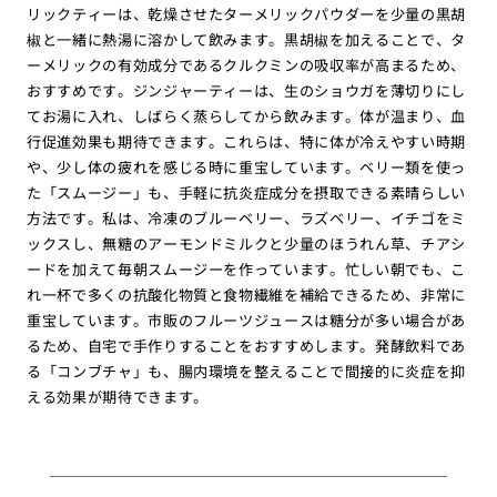
リックティーは、乾燥させたターメリックパウダーを少量の黒胡
椒と一緒に熱湯に溶かして飲みます。黒胡椒を加えることで、タ
ーメリックの有効成分であるクルクミンの吸収率が高まるため、
おすすめです。ジンジャーティーは、生のショウガを薄切りにし
てお湯に入れ、しばらく蒸らしてから飲みます。体が温まり、血
行促進効果も期待できます。これらは、特に体が冷えやすい時期
や、少し体の疲れを感じる時に重宝しています。ベリー類を使っ
た「スムージー」も、手軽に抗炎症成分を摂取できる素晴らしい
方法です。私は、冷凍のブルーベリー、ラズベリー、イチゴをミ
ックスし、無糖のアーモンドミルクと少量のほうれん草、チアシ
ードを加えて毎朝スムージーを作っています。忙しい朝でも、こ
れ一杯で多くの抗酸化物質と食物繊維を補給できるため、非常に
重宝しています。市販のフルーツジュースは糖分が多い場合があ
るため、自宅で手作りすることをおすすめします。発酵飲料であ
る「コンブチャ」も、腸内環境を整えることで間接的に炎症を抑
える効果が期待できます。