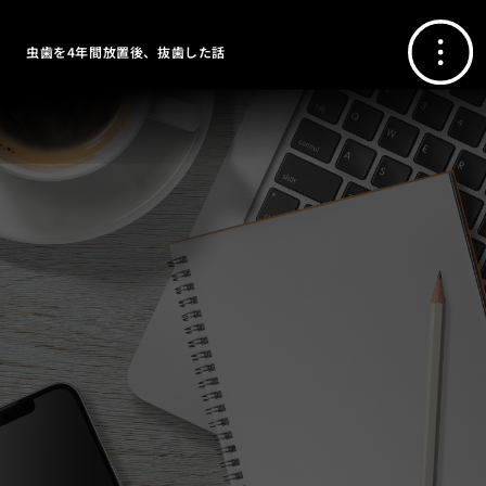
虫歯を4年間放置後、抜歯した話