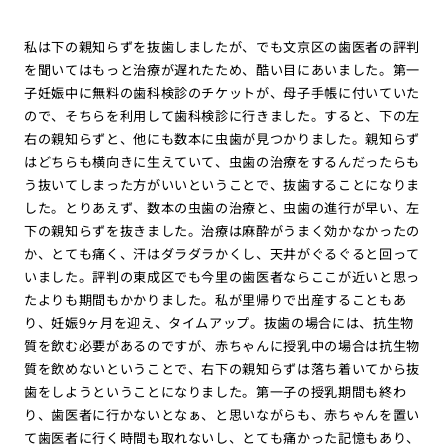
私は下の親知らずを抜歯しましたが、でも文京区の歯医者の評判
を聞いてはもっと治療が遅れたため、酷い目にあいました。第一
子妊娠中に無料の歯科検診のチケットが、母子手帳に付いていた
ので、そちらを利用して歯科検診に行きました。すると、下の左
右の親知らずと、他にも数本に虫歯が見つかりました。親知らず
はどちらも横向きに生えていて、虫歯の治療をするんだったらも
う抜いてしまった方がいいということで、抜歯することになりま
した。とりあえず、数本の虫歯の治療と、虫歯の進行が早い、左
下の親知らずを抜きました。治療は麻酔がうまく効かなかったの
か、とても痛く、汗はダラダラかくし、天井がぐるぐると回って
いました。評判の東成区でも今里の歯医者ならここが近いと思っ
たよりも期間もかかりました。私が里帰りで出産することもあ
り、妊娠9ヶ月を迎え、タイムアップ。抜歯の場合には、抗生物
質を飲む必要があるのですが、赤ちゃんに授乳中の場合は抗生物
質を飲めないということで、右下の親知らずは落ち着いてから抜
歯をしようということになりました。第一子の授乳期間も終わ
り、歯医者に行かないとなぁ、と思いながらも、赤ちゃんを置い
て歯医者に行く時間も取れないし、とても痛かった記憶もあり、