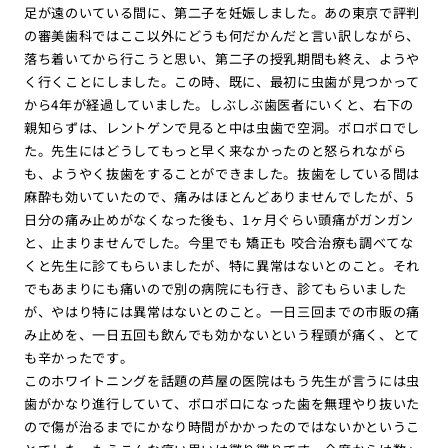
足が遠のいている間に、第二子を妊娠しました。あの東京で評判
の審美歯科ではここ以外にどうも何だかんだと言い訳しながら、
落ち着いてから行こうと思い、第二子の授乳期間も終え、ようや
く行くことにしました。この時、既に、最初に虫歯が見つかって
から4年が経過していました。しぶしぶ歯医者にいくと、右下の
親知らずは、レントゲンで見ると中は虫歯で空洞。ボロボロでし
た。先生にはどうしてもっと早く来なかったのと怒られながら
も、ようやく抜歯をすることができました。抜歯をしている間は
麻酔も効いていたので、痛みはほとんどありませんでしたが、5
日分の痛み止めがなくなった後も、1ヶ月ぐらい頭痛がガンガン
と、止まりませんでした。今里でも 矯正も 咬合治療も調べてな
くと先生に診てもらいましたが、特に異常はないとのこと。それ
でもあまりにも痛いので別の病院にも行き、診てもらいました
が、やはり特には異常はないとのこと。一日三回までの市販の痛
み止めを、一日五回も飲んでも効かないという程頭が痛く、とて
も辛かったです。
このホワイトニングを話題の芦屋の医院はもう先生が言うには虫
歯がかなり進行していて、ボロボロになった歯を無理やり抜いた
ので傷が治るまでにかなり時間がかかったのではないかというこ