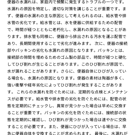
便器の水漏れは、家庭内で頻繁に発生するトラブルの一つです。
水漏れの原因を特定し、適切な対策を講じることが重要です。ま
ず、便器の水漏れの主な原因として考えられるのは、給水管や排
水管の劣化です。給水管とは、水を便器に供給するための配管
で、時間が経つとともに老朽化し、水漏れの原因となることがあ
ります。排水管も同様に、便器から排出される汚水を運ぶ配管で
あり、長期間使用することで劣化が進みます。 次に、便器の接続
部やパッキンの劣化も水漏れの原因となります。パッキンとは、
接続部の隙間を埋めるためのゴム製の部品で、時間が経つと硬化
してひび割れが生じることがあります。このひび割れが原因で、
水が漏れることがあります。さらに、便器自体にひびが入ってい
る場合も、水漏れの原因となります。便器の素材は陶器が多く、
強い衝撃や経年劣化によってひび割れが発生することがありま
す。 これらの水漏れを防ぐためには、定期的な点検とメンテナン
スが必要です。給水管や排水管の劣化を防ぐためには、配管の状
態を定期的にチェックし、異常が見つかった場合は早めに交換す
ることが重要です。パッキンの劣化を防ぐためには、接続部の状
態を定期的に確認し、ひび割れが見つかった場合は速やかに交換
することが必要です。また、便器にひびが入っている場合は、早
急に便器自体を交換することが求められます。 最後に、水漏れが