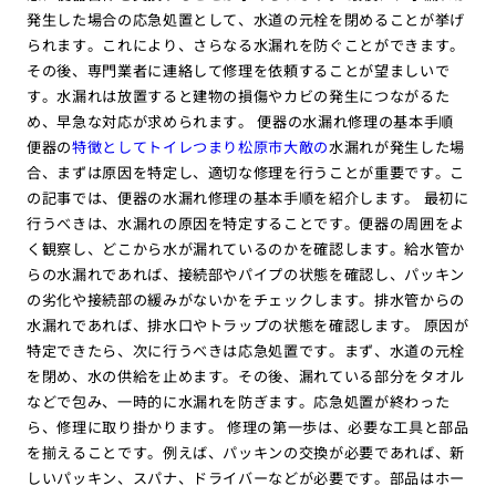
発生した場合の応急処置として、水道の元栓を閉めることが挙げ
られます。これにより、さらなる水漏れを防ぐことができます。
その後、専門業者に連絡して修理を依頼することが望ましいで
す。水漏れは放置すると建物の損傷やカビの発生につながるた
め、早急な対応が求められます。 便器の水漏れ修理の基本手順
便器の
特徴としてトイレつまり松原市大敵の
水漏れが発生した場
合、まずは原因を特定し、適切な修理を行うことが重要です。こ
の記事では、便器の水漏れ修理の基本手順を紹介します。 最初に
行うべきは、水漏れの原因を特定することです。便器の周囲をよ
く観察し、どこから水が漏れているのかを確認します。給水管か
らの水漏れであれば、接続部やパイプの状態を確認し、パッキン
の劣化や接続部の緩みがないかをチェックします。排水管からの
水漏れであれば、排水口やトラップの状態を確認します。 原因が
特定できたら、次に行うべきは応急処置です。まず、水道の元栓
を閉め、水の供給を止めます。その後、漏れている部分をタオル
などで包み、一時的に水漏れを防ぎます。応急処置が終わった
ら、修理に取り掛かります。 修理の第一歩は、必要な工具と部品
を揃えることです。例えば、パッキンの交換が必要であれば、新
しいパッキン、スパナ、ドライバーなどが必要です。部品はホー