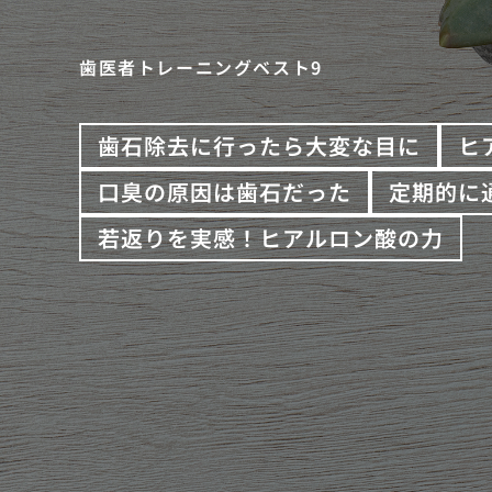
歯医者トレーニングベスト9
歯石除去に行ったら大変な目に
ヒ
口臭の原因は歯石だった
定期的に
若返りを実感！ヒアルロン酸の力