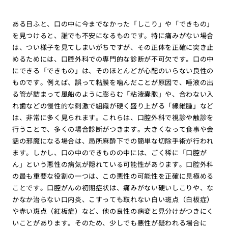
ある日ふと、口の中に今までなかった「しこり」や「できもの」
を見つけると、誰でも不安になるものです。特に痛みがない場合
は、つい様子を見てしまいがちですが、その正体を正確に突き止
めるためには、口腔外科での専門的な診断が不可欠です。口の中
にできる「できもの」は、そのほとんどが心配のいらない良性の
ものです。例えば、誤って粘膜を噛んだことが原因で、唾液の出
る管が詰まって風船のように膨らむ「粘液嚢胞」や、合わない入
れ歯などの慢性的な刺激で組織が硬く盛り上がる「線維腫」など
は、非常に多く見られます。これらは、口腔外科で視診や触診を
行うことで、多くの場合診断がつきます。大きくなって食事や会
話の邪魔になる場合は、局所麻酔下での簡単な切除手術が行われ
ます。しかし、口の中のできものの中には、ごく稀に「口腔が
ん」という悪性の病気が隠れている可能性があります。口腔外科
の最も重要な役割の一つは、この悪性の可能性を正確に見極める
ことです。口腔がんの初期症状は、痛みがない硬いしこりや、な
かなか治らない口内炎、こすっても取れない白い斑点（白板症）
や赤い斑点（紅板症）など、他の良性の病変と見分けがつきにく
いことがあります。そのため、少しでも悪性が疑われる場合に