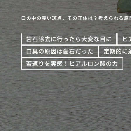
口の中の赤い斑点、その正体は？考えられる原
歯石除去に行ったら大変な目に
ヒ
口臭の原因は歯石だった
定期的に
若返りを実感！ヒアルロン酸の力