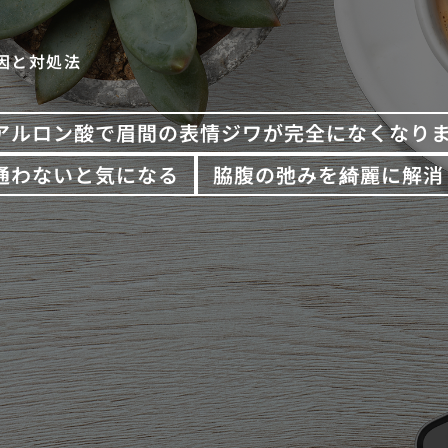
因と対処法
アルロン酸で眉間の表情ジワが完全になくなり
通わないと気になる
脇腹の弛みを綺麗に解消