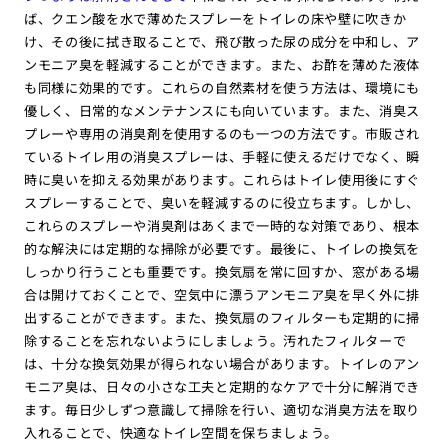
ば、クエン酸を水で薄めたスプレーをトイレの床や壁に吹きか
け、その後に拭き取ることで、飛び散った尿の成分を中和し、ア
ンモニア臭を軽減することができます。また、お酢を薄めた液体
も同様に効果的です。これらの自然素材を使う方法は、環境にも
優しく、日常的なメンテナンスにも向いています。また、消臭ス
プレーや専用の消臭剤を使用するのも一つの方法です。市販され
ているトイレ用の消臭スプレーは、手軽に使えるだけでなく、瞬
時に臭いを抑える効果があります。これらはトイレ使用後にすぐ
スプレーすることで、臭いを軽減するのに役立ちます。しかし、
これらのスプレーや消臭剤はあくまで一時的な対策であり、根本
的な解決には定期的な掃除が必要です。最後に、トイレの換気を
しっかり行うことも重要です。換気扇を常に回すか、窓がある場
合は開けておくことで、空気中に漂うアンモニア臭を早く外に排
出することができます。また、換気扇のフィルターも定期的に掃
除することを忘れないようにしましょう。汚れたフィルターで
は、十分な換気効果が得られない場合があります。トイレのアン
モニア臭は、日々の小さな工夫と定期的なケアで十分に解消でき
ます。毎日少しずつ意識して掃除を行い、適切な消臭方法を取り
入れることで、快適なトイレ空間を保ちましょう。