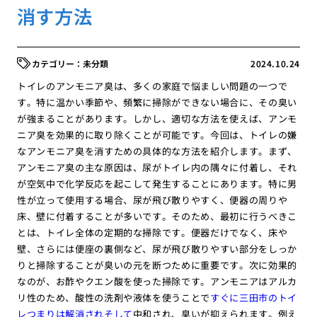
消す方法
未分類
2024.10.24
トイレのアンモニア臭は、多くの家庭で悩ましい問題の一つで
す。特に温かい季節や、頻繁に掃除ができない場合に、その臭い
が強まることがあります。しかし、適切な方法を使えば、アンモ
ニア臭を効果的に取り除くことが可能です。今回は、トイレの嫌
なアンモニア臭を消すための具体的な方法を紹介します。まず、
アンモニア臭の主な原因は、尿がトイレ内の隅々に付着し、それ
が空気中で化学反応を起こして発生することにあります。特に男
性が立って使用する場合、尿が飛び散りやすく、便器の周りや
床、壁に付着することが多いです。そのため、最初に行うべきこ
とは、トイレ全体の定期的な掃除です。便器だけでなく、床や
壁、さらには便座の裏側など、尿が飛び散りやすい部分をしっか
りと掃除することが臭いの元を断つために重要です。次に効果的
なのが、お酢やクエン酸を使った掃除です。アンモニアはアルカ
リ性のため、酸性の洗剤や液体を使うことで
すぐに三田市のトイ
レつまりは解消されそして
中和され、臭いが抑えられます。例え