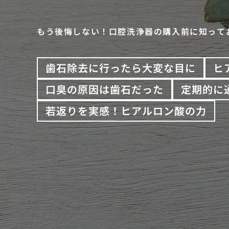
もう後悔しない！口腔洗浄器の購入前に知って
歯石除去に行ったら大変な目に
ヒ
口臭の原因は歯石だった
定期的に
若返りを実感！ヒアルロン酸の力