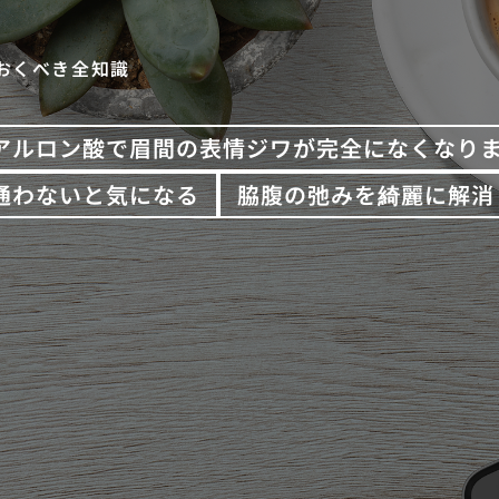
おくべき全知識
アルロン酸で眉間の表情ジワが完全になくなり
通わないと気になる
脇腹の弛みを綺麗に解消