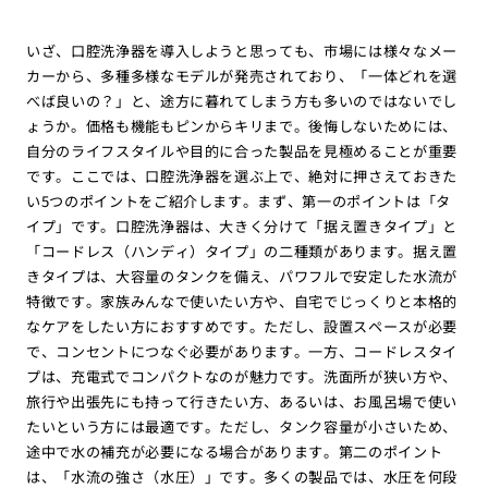
いざ、口腔洗浄器を導入しようと思っても、市場には様々なメー
カーから、多種多様なモデルが発売されており、「一体どれを選
べば良いの？」と、途方に暮れてしまう方も多いのではないでし
ょうか。価格も機能もピンからキリまで。後悔しないためには、
自分のライフスタイルや目的に合った製品を見極めることが重要
です。ここでは、口腔洗浄器を選ぶ上で、絶対に押さえておきた
い5つのポイントをご紹介します。まず、第一のポイントは「タ
イプ」です。口腔洗浄器は、大きく分けて「据え置きタイプ」と
「コードレス（ハンディ）タイプ」の二種類があります。据え置
きタイプは、大容量のタンクを備え、パワフルで安定した水流が
特徴です。家族みんなで使いたい方や、自宅でじっくりと本格的
なケアをしたい方におすすめです。ただし、設置スペースが必要
で、コンセントにつなぐ必要があります。一方、コードレスタイ
プは、充電式でコンパクトなのが魅力です。洗面所が狭い方や、
旅行や出張先にも持って行きたい方、あるいは、お風呂場で使い
たいという方には最適です。ただし、タンク容量が小さいため、
途中で水の補充が必要になる場合があります。第二のポイント
は、「水流の強さ（水圧）」です。多くの製品では、水圧を何段