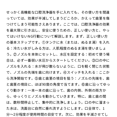
せっかく高機能な口腔洗浄器を手に入れても、その使い方を間違
っていては、効果が半減してしまうどころか、かえって歯茎を傷
つけてしまう可能性さえあります。ここでは、口腔洗浄器の効果
を最大限に引き出し、安全に使うための、正しい使い方と、やっ
てはいけないNG行動について解説します。まず、正しい使い方
の基本ステップです。①タンクに水（または、ぬるま湯）を入れ
る：冷たい水がしみる方は、人肌程度のぬるま湯を使いましょ
う。②ノズルを本体にセットし、水圧を設定する：初めて使う場
合は、必ず一番弱い水圧からスタートしてください。③口の中に
ノズルを入れる：水が飛び散らないように、口を軽く閉じた状態
で、ノズルの先端を歯に向けます。④スイッチを入れる：ここか
ら洗浄開始です。⑤歯と歯茎の境目を狙う：ノズルの先端を、歯
と歯茎の境目に、ほぼ90度の角度で当てます。⑥歯に沿ってゆっ
くり動かす：一本一本の歯に沿って、歯の内側、外側の両方か
ら、ゆっくりとノズルを動かしていきます。特に、歯と歯の間
は、数秒間停止して、集中的に洗浄しましょう。口の中に溜まっ
た水は、洗面台に自然に垂れ流すようにします。口全体で、1
分〜2分程度が使用時間の目安です。次に、効果を半減させてし