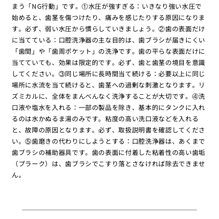
まう「NG行動」です。①水圧が強すぎる：いきなり強い水圧で
始めると、歯茎を傷つけたり、痛みを感じたりする原因になりま
す。必ず、弱い水圧から慣らしていきましょう。②歯の表面だけ
に当てている：口腔洗浄器の主な目的は、歯ブラシが届きにくい
「歯間」や「歯周ポケット」の洗浄です。歯の平らな表面だけに
当てていても、効果は限定的です。必ず、歯と歯茎の境目を意識
してください。③同じ場所に長時間当て続ける：必要以上に同じ
場所に水流を当て続けると、歯茎への過剰な刺激となります。リ
ズミカルに、全体をまんべんなく洗浄することが大切です。④洗
口液や塩水を入れる：一部の製品を除き、基本的にタンクに入れ
るのは水かぬるま湯のみです。粘度の高い洗口液などを入れる
と、故障の原因となります。必ず、取扱説明書を確認してくださ
い。⑤歯磨きの代わりにしようとする：口腔洗浄器は、あくまで
歯ブラシの補助器具です。歯の表面に付着した粘着性の高い歯垢
（プラーク）は、歯ブラシでこすり落とさなければ除去できませ
ん。